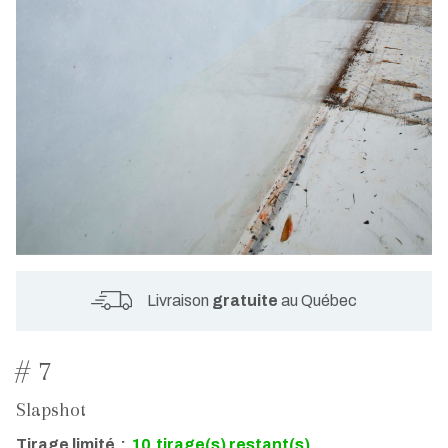
Livraison
gratuite
au Québec
# 7
Slapshot
Tirage limité
:
10
tirage(s) restant(s)