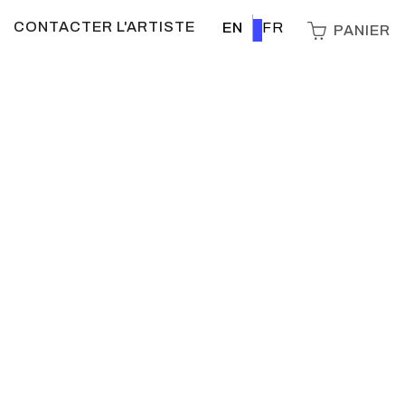
CONTACTER L'ARTISTE
EN
FR
PANIER
Livraison
gratuite
au Québec
rage(s) restant(s)
Quantité
Dimensions
$