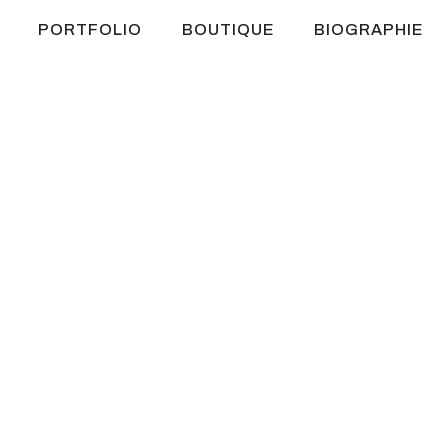
PORTFOLIO
BOUTIQUE
BIOGRAPHIE
Tirage limité
:
9
ti
Prix
(taxes en sus.)
425,00 